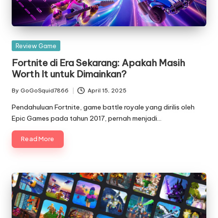
Posted
Review Game
in
Fortnite di Era Sekarang: Apakah Masih
Worth It untuk Dimainkan?
By
GoGoSquid7866
April 15, 2025
Posted
by
Pendahuluan Fortnite, game battle royale yang dirilis oleh
Epic Games pada tahun 2017, pernah menjadi…
Read More