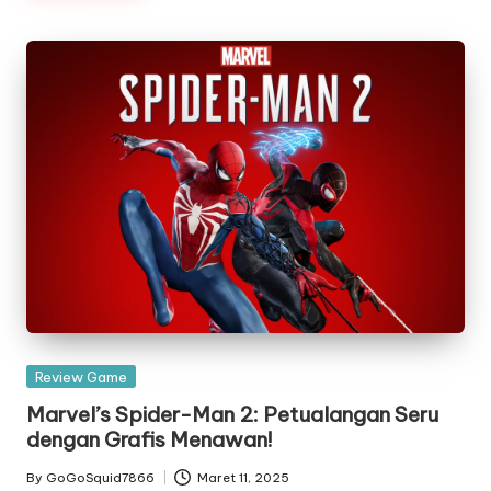
Posted
Review Game
in
Marvel’s Spider-Man 2: Petualangan Seru
dengan Grafis Menawan!
By
GoGoSquid7866
Maret 11, 2025
Posted