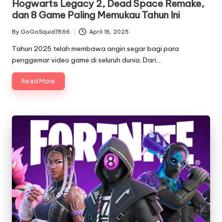
Hogwarts Legacy 2, Dead Space Remake,
dan 8 Game Paling Memukau Tahun Ini
By
GoGoSquid7866
April 18, 2025
Posted
by
Tahun 2025 telah membawa angin segar bagi para
penggemar video game di seluruh dunia. Dari…
Read More