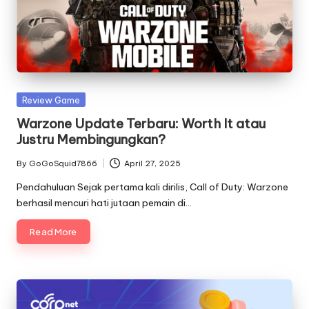
Posted
Review Game
in
Warzone Update Terbaru: Worth It atau
Justru Membingungkan?
By
GoGoSquid7866
April 27, 2025
Posted
by
Pendahuluan Sejak pertama kali dirilis, Call of Duty: Warzone
berhasil mencuri hati jutaan pemain di…
Read More