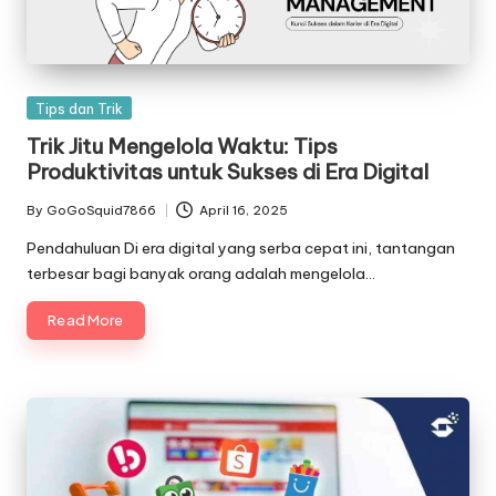
Posted
Tips dan Trik
in
Trik Jitu Mengelola Waktu: Tips
Produktivitas untuk Sukses di Era Digital
By
GoGoSquid7866
April 16, 2025
Posted
by
Pendahuluan Di era digital yang serba cepat ini, tantangan
terbesar bagi banyak orang adalah mengelola…
Read More