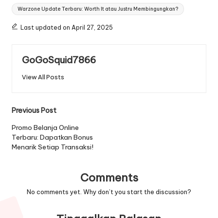
Tags:
Warzone Update Terbaru: Worth It atau Justru Membingungkan?
Last updated on April 27, 2025
GoGoSquid7866
View All Posts
Post
Previous Post
navigation
Promo Belanja Online
Terbaru: Dapatkan Bonus
Menarik Setiap Transaksi!
Comments
No comments yet. Why don’t you start the discussion?