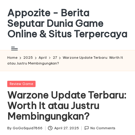
Appozite - Berita
Skip
to
Seputar Dunia Game
content
Online & Situs Terpercaya
Tempat
Terpercaya
Untuk
Home
2025
April
27
Warzone Update Terbaru: Worth It
atau Justru Membingungkan?
Info
Game
Online
Posted
Review Game
dan
in
Warzone Update Terbaru:
Situs
Online
Worth It atau Justru
Membingungkan?
By
GoGoSquid7866
April 27, 2025
No Comments
Posted