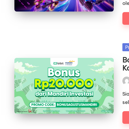
ol
Po
P
in
B
Ka
Pos
by
Si
se