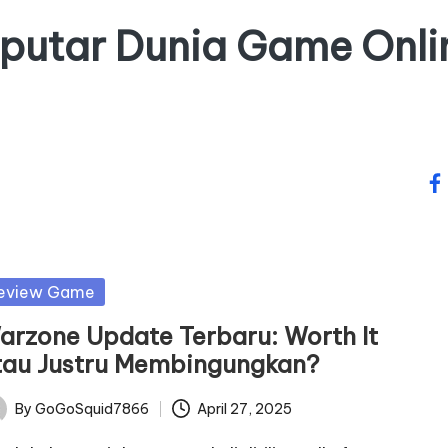
eputar Dunia Game Onlin
fa
sted
eview Game
arzone Update Terbaru: Worth It
tau Justru Membingungkan?
By
GoGoSquid7866
April 27, 2025
ted