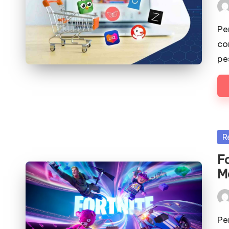
Pos
by
Pe
co
pe
Po
R
in
F
M
Pos
by
Pe