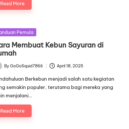
Read More
sted
anduan Pemula
ara Membuat Kebun Sayuran di
umah
By
GoGoSquid7866
April 18, 2025
ted
ndahuluan Berkebun menjadi salah satu kegiatan
ng semakin populer, terutama bagi mereka yang
gin menjalani…
Read More