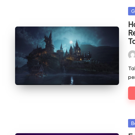
Po
G
in
H
R
Ta
Pos
by
Ta
pe
Po
B
in