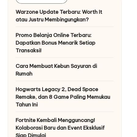
Warzone Update Terbaru: Worth It
atau Justru Membingungkan?
Promo Belanja Online Terbaru:
Dapatkan Bonus Menarik Setiap
Transaksi!
Cara Membuat Kebun Sayuran di
Rumah
Hogwarts Legacy 2, Dead Space
Remake, dan 8 Game Paling Memukau
Tahun Ini
Fortnite Kembali Mengguncang!
Kolaborasi Baru dan Event Eksklusif
Siap Dimulai