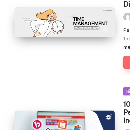
Di
Pos
by
Pe
ta
me
Po
S
in
1
P
I