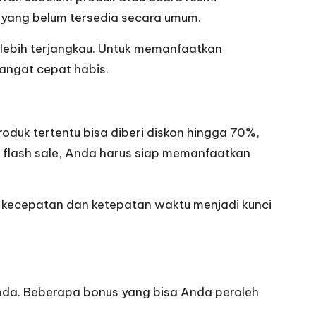
l yang belum tersedia secara umum.
 lebih terjangkau. Untuk memanfaatkan
sangat cepat habis.
duk tertentu bisa diberi diskon hingga 70%,
 flash sale, Anda harus siap memanfaatkan
n kecepatan dan ketepatan waktu menjadi kunci
Anda. Beberapa bonus yang bisa Anda peroleh