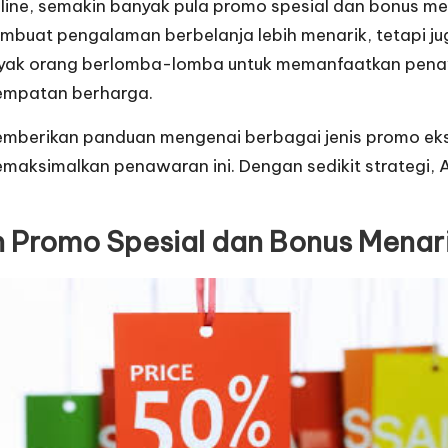
line, semakin banyak pula promo spesial dan bonus m
membuat pengalaman berbelanja lebih menarik, tetapi
nyak orang berlomba-lomba untuk memanfaatkan penaw
sempatan berharga.
an memberikan panduan mengenai berbagai jenis promo e
emaksimalkan penawaran ini. Dengan sedikit strategi, 
 Promo Spesial dan Bonus Menar