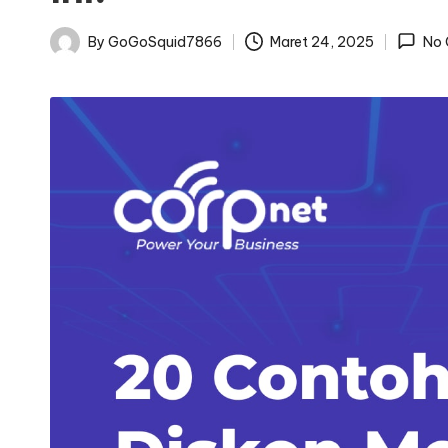
By
GoGoSquid7866
Maret 24, 2025
No
Posted
by