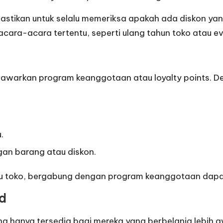
astikan untuk selalu memeriksa apakah ada diskon yang
acara-acara tertentu, seperti ulang tahun toko atau ev
nawarkan program keanggotaan atau loyalty points. 
.
an barang atau diskon.
atau toko, bergabung dengan program keanggotaan da
d
 hanya tersedia bagi mereka yang berbelanja lebih a