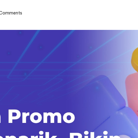
 Comments