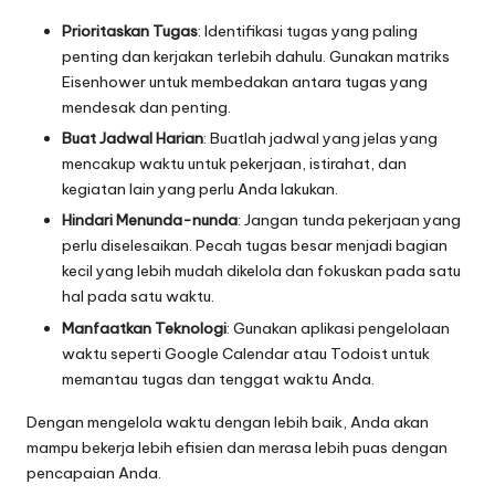
Prioritaskan Tugas
: Identifikasi tugas yang paling
penting dan kerjakan terlebih dahulu. Gunakan matriks
Eisenhower untuk membedakan antara tugas yang
mendesak dan penting.
Buat Jadwal Harian
: Buatlah jadwal yang jelas yang
mencakup waktu untuk pekerjaan, istirahat, dan
kegiatan lain yang perlu Anda lakukan.
Hindari Menunda-nunda
: Jangan tunda pekerjaan yang
perlu diselesaikan. Pecah tugas besar menjadi bagian
kecil yang lebih mudah dikelola dan fokuskan pada satu
hal pada satu waktu.
Manfaatkan Teknologi
: Gunakan aplikasi pengelolaan
waktu seperti Google Calendar atau Todoist untuk
memantau tugas dan tenggat waktu Anda.
Dengan mengelola waktu dengan lebih baik, Anda akan
mampu bekerja lebih efisien dan merasa lebih puas dengan
pencapaian Anda.