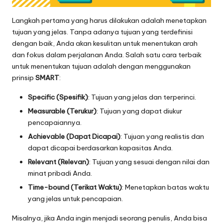
Langkah pertama yang harus dilakukan adalah menetapkan
tujuan yang jelas. Tanpa adanya tujuan yang terdefinisi
dengan baik, Anda akan kesulitan untuk menentukan arah
dan fokus dalam perjalanan Anda. Salah satu cara terbaik
untuk menentukan tujuan adalah dengan menggunakan
prinsip
SMART
:
Specific (Spesifik)
: Tujuan yang jelas dan terperinci.
Measurable (Terukur)
: Tujuan yang dapat diukur
pencapaiannya.
Achievable (Dapat Dicapai)
: Tujuan yang realistis dan
dapat dicapai berdasarkan kapasitas Anda.
Relevant (Relevan)
: Tujuan yang sesuai dengan nilai dan
minat pribadi Anda.
Time-bound (Terikat Waktu)
: Menetapkan batas waktu
yang jelas untuk pencapaian.
Misalnya, jika Anda ingin menjadi seorang penulis, Anda bisa