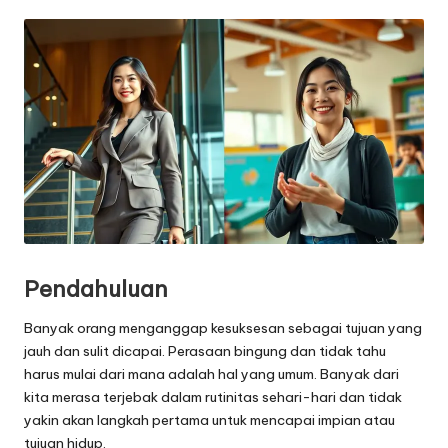
by
Pendahuluan
Banyak orang menganggap kesuksesan sebagai tujuan yang
jauh dan sulit dicapai. Perasaan bingung dan tidak tahu
harus mulai dari mana adalah hal yang umum. Banyak dari
kita merasa terjebak dalam rutinitas sehari-hari dan tidak
yakin akan langkah pertama untuk mencapai impian atau
tujuan hidup.