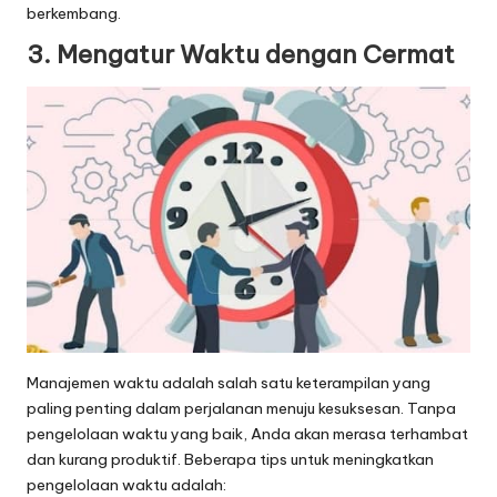
berkembang.
3. Mengatur Waktu dengan Cermat
Manajemen waktu adalah salah satu keterampilan yang
paling penting dalam perjalanan menuju kesuksesan. Tanpa
pengelolaan waktu yang baik, Anda akan merasa terhambat
dan kurang produktif. Beberapa tips untuk meningkatkan
pengelolaan waktu adalah: