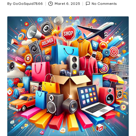
By
GoGoSquid7866
Maret 6, 2025
No Comments
Posted
by