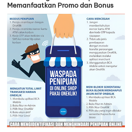
Memanfaatkan Promo dan Bonus