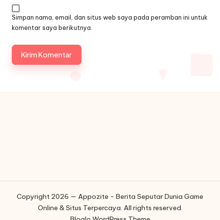
Simpan nama, email, dan situs web saya pada peramban ini untuk
komentar saya berikutnya.
Copyright 2026 — Appozite - Berita Seputar Dunia Game
Online & Situs Terpercaya. All rights reserved.
Bloglo WordPress Theme