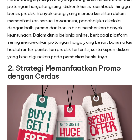
potongan harga langsung, diskon khusus, cashback, hingga
bonus produk. Banyak orang yang merasa kesulitan dalam
memanfaatkan semua tawaran ini, padahal jika dikelola
dengan baik, promo dan bonus bisa memberikan banyak
keuntungan. Dalam dunia belanja online, berbagai platform
sering menawarkan potongan harga yang besar, bonus atau
hadiah untuk pembelian produk tertentu, serta kupon diskon
yang bisa digunakan pada pembelian berikutnya.
2.
Strategi Memanfaatkan Promo
dengan Cerdas