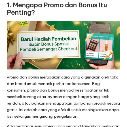
1.
Mengapa Promo dan Bonus Itu
Penting?
Promo dan bonus merupakan cara yang digunakan oleh toko
dan brand untuk menarik perhatian konsumen. Bagi
konsumen, promo dan bonus menjadi kesempatan untuk
membeli barang atau layanan dengan harga yang lebih
rendah, atau bahkan mendapatkan tambahan produk secara
gratis. Ini adalah cara yang efektif untuk meningkatkan daya
beli sekaligus mengurangi pengeluaran.
Ada berbagai jenis promo yang sering ditawarkan, mulai dari