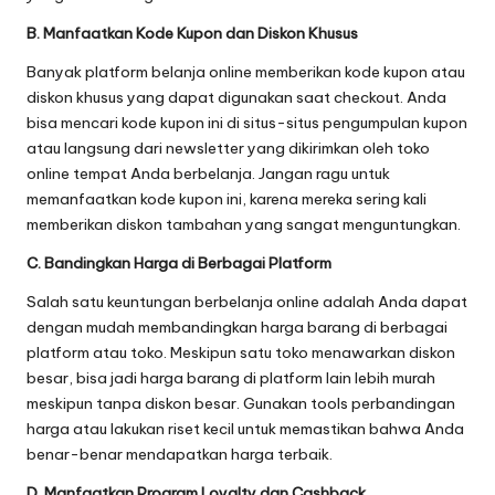
B. Manfaatkan Kode Kupon dan Diskon Khusus
Banyak platform belanja online memberikan kode kupon atau
diskon khusus yang dapat digunakan saat checkout. Anda
bisa mencari kode kupon ini di situs-situs pengumpulan kupon
atau langsung dari newsletter yang dikirimkan oleh toko
online tempat Anda berbelanja. Jangan ragu untuk
memanfaatkan kode kupon ini, karena mereka sering kali
memberikan diskon tambahan yang sangat menguntungkan.
C. Bandingkan Harga di Berbagai Platform
Salah satu keuntungan berbelanja online adalah Anda dapat
dengan mudah membandingkan harga barang di berbagai
platform atau toko. Meskipun satu toko menawarkan diskon
besar, bisa jadi harga barang di platform lain lebih murah
meskipun tanpa diskon besar. Gunakan tools perbandingan
harga atau lakukan riset kecil untuk memastikan bahwa Anda
benar-benar mendapatkan harga terbaik.
D. Manfaatkan Program Loyalty dan Cashback