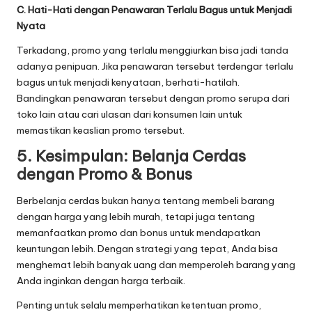
C. Hati-Hati dengan Penawaran Terlalu Bagus untuk Menjadi
Nyata
Terkadang, promo yang terlalu menggiurkan bisa jadi tanda
adanya penipuan. Jika penawaran tersebut terdengar terlalu
bagus untuk menjadi kenyataan, berhati-hatilah.
Bandingkan penawaran tersebut dengan promo serupa dari
toko lain atau cari ulasan dari konsumen lain untuk
memastikan keaslian promo tersebut.
5.
Kesimpulan: Belanja Cerdas
dengan Promo & Bonus
Berbelanja cerdas bukan hanya tentang membeli barang
dengan harga yang lebih murah, tetapi juga tentang
memanfaatkan promo dan bonus untuk mendapatkan
keuntungan lebih. Dengan strategi yang tepat, Anda bisa
menghemat lebih banyak uang dan memperoleh barang yang
Anda inginkan dengan harga terbaik.
Penting untuk selalu memperhatikan ketentuan promo,